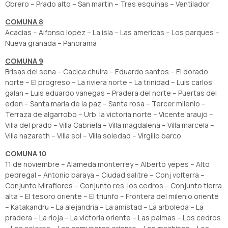
Obrero – Prado alto – San martin – Tres esquinas – Ventilador
COMUNA 8
Acacias – Alfonso lopez – La isla – Las americas – Los parques –
Nueva granada – Panorama
COMUNA 9
Brisas del sena – Cacica chuira – Eduardo santos – El dorado
norte – El progreso – La riviera norte – La trinidad – Luis carlos
galan – Luis eduardo vanegas – Pradera del norte – Puertas del
eden – Santa maria de la paz – Santa rosa – Tercer milenio –
Terraza de algarrobo – Urb. la victoria norte – Vicente araujo –
Villa del prado – Villa Gabriela – Villa magdalena – Villa marcela –
Villa nazareth – Villa sol – Villa soledad – Virgilio barco
COMUNA 10
11 de noviembre – Alameda monterrey – Alberto yepes – Alto
pedregal – Antonio baraya – Ciudad salitre – Conj volterra –
Conjunto Miraflores – Conjunto res. los cedros – Conjunto tierra
alta – El tesoro oriente – El triunfo – Frontera del milenio oriente
– Katakandru – La alejandria – La amistad – La arboleda – La
pradera – La rioja – La victoria oriente – Las palmas – Los cedros