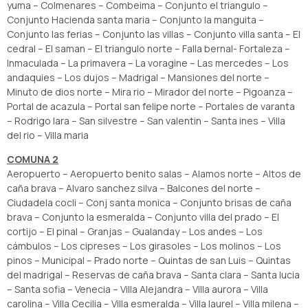
yuma – Colmenares – Combeima – Conjunto el triangulo –
Conjunto Hacienda santa maria – Conjunto la manguita –
Conjunto las ferias – Conjunto las villas – Conjunto villa santa – El
cedral – El saman – El triangulo norte – Falla bernal- Fortaleza –
Inmaculada – La primavera – La voragine – Las mercedes – Los
andaquies – Los dujos – Madrigal – Mansiones del norte –
Minuto de dios norte – Mira rio – Mirador del norte – Pigoanza –
Portal de acazula – Portal san felipe norte – Portales de varanta
– Rodrigo lara – San silvestre – San valentin – Santa ines – Villa
del rio – Villa maria
COMUNA 2
Aeropuerto – Aeropuerto benito salas – Alamos norte – Altos de
caña brava – Alvaro sanchez silva – Balcones del norte –
Ciudadela cocli – Conj santa monica – Conjunto brisas de caña
brava – Conjunto la esmeralda – Conjunto villa del prado – El
cortijo – El pinal – Granjas – Gualanday – Los andes – Los
cámbulos – Los cipreses – Los girasoles – Los molinos – Los
pinos – Municipal – Prado norte – Quintas de san Luis – Quintas
del madrigal – Reservas de caña brava – Santa clara – Santa lucia
– Santa sofia – Venecia – Villa Alejandra – Villa aurora – Villa
carolina – Villa Cecilia – Villa esmeralda – Villa laurel – Villa milena –