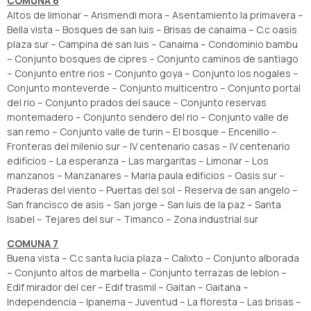
COMUNA 6
Altos de limonar – Arismendi mora – Asentamiento la primavera –
Bella vista – Bosques de san luis – Brisas de canaima – C.c oasis
plaza sur – Campina de san luis – Canaima – Condominio bambu
– Conjunto bosques de cipres – Conjunto caminos de santiago
– Conjunto entre rios – Conjunto goya – Conjunto los nogales –
Conjunto monteverde – Conjunto multicentro – Conjunto portal
del rio – Conjunto prados del sauce – Conjunto reservas
montemadero – Conjunto sendero del rio – Conjunto valle de
san remo – Conjunto valle de turin – El bosque – Encenillo –
Fronteras del milenio sur – IV centenario casas – IV centenario
edificios – La esperanza – Las margaritas – Limonar – Los
manzanos – Manzanares – Maria paula edificios – Oasis sur –
Praderas del viento – Puertas del sol – Reserva de san angelo –
San francisco de asis – San jorge – San luis de la paz – Santa
Isabel – Tejares del sur – Timanco – Zona industrial sur
COMUNA 7
Buena vista – C.c santa lucia plaza – Calixto – Conjunto alborada
– Conjunto altos de marbella – Conjunto terrazas de leblon –
Edif mirador del cer – Edif trasmil – Gaitan – Gaitana –
Independencia – Ipanema – Juventud – La floresta – Las brisas –